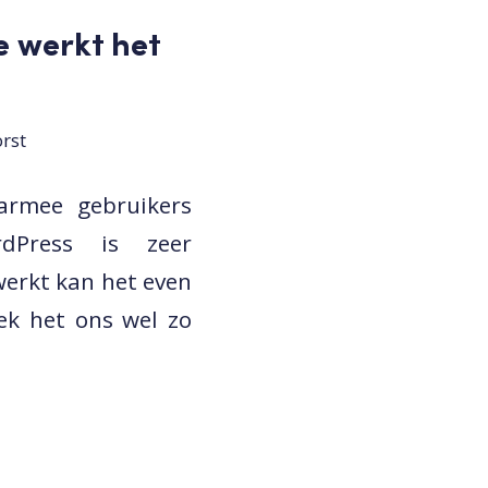
e werkt het
rst
rmee gebruikers
dPress is zeer
werkt kan het even
ek het ons wel zo